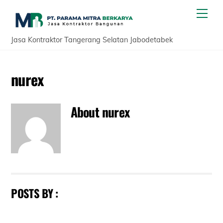
Skip
Men
to
content
Jasa Kontraktor Tangerang Selatan Jabodetabek
nurex
About
nurex
POSTS BY :